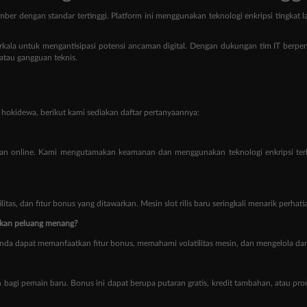
r dengan standar tertinggi. Platform ini menggunakan teknologi enkripsi tingkat l
berkala untuk mengantisipasi potensi ancaman digital. Dengan dukungan tim IT berp
atau gangguan teknis.
i hokidewa, berikut kami sediakan daftar pertanyaannya:
dian online. Kami mengutamakan keamanan dan menggunakan teknologi enkripsi ter
litas, dan fitur bonus yang ditawarkan. Mesin slot rilis baru seringkali menarik perh
tkan peluang menang?
Anda dapat memanfaatkan fitur bonus, memahami volatilitas mesin, dan mengelola d
i pemain baru. Bonus ini dapat berupa putaran gratis, kredit tambahan, atau prom