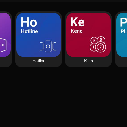
Hotline
Keno