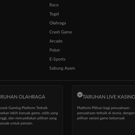
Race
Togel
Olahraga
Crash Game
Arcade
Poker
E-Sports
Sabung Ayam
ARUHAN OLAHRAGA
TARUHAN LIVE KASIN
book Gaming Platform Terbaik
Platform Pilihan bagi perusahaan-
rkan lebih banyak game, odds yang
perusahaan terbaik di dunia, dengan
tinggi, dan menyediakan pilihan yang
pilihan variasi game terbanyak
banyak untuk pemain.