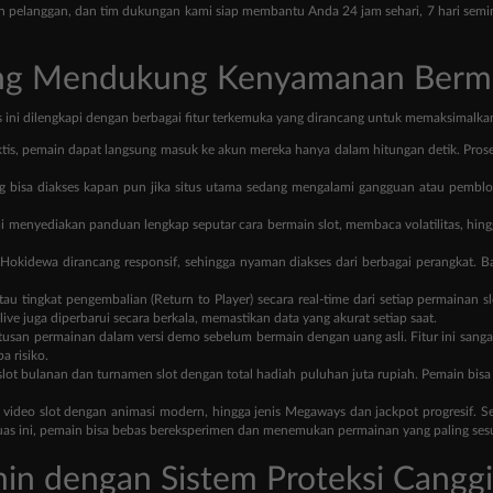
pelanggan, dan tim dukungan kami siap membantu Anda 24 jam sehari, 7 hari semi
yang Mendukung Kenyamanan Berm
s ini dilengkapi dengan berbagai fitur terkemuka yang dirancang untuk memaksimalkan
ktis, pemain dapat langsung masuk ke akun mereka hanya dalam hitungan detik. Pros
f yang bisa diakses kapan pun jika situs utama sedang mengalami gangguan atau pembl
i menyediakan panduan lengkap seputar cara bermain slot, membaca volatilitas, hin
s Hokidewa dirancang responsif, sehingga nyaman diakses dari berbagai perangkat.
 tingkat pengembalian (Return to Player) secara real-time dari setiap permainan sl
ive juga diperbarui secara berkala, memastikan data yang akurat setiap saat.
tusan permainan dalam versi demo sebelum bermain dengan uang asli. Fitur ini sa
a risiko.
ot bulanan dan turnamen slot dengan total hadiah puluhan juta rupiah. Pemain bisa 
n, video slot dengan animasi modern, hingga jenis Megaways dan jackpot progresif. Set
seluas ini, pemain bisa bebas bereksperimen dan menemukan permainan yang paling sesu
n dengan Sistem Proteksi Cangg