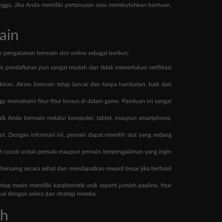
nggu. Jika Anda memiliki pertanyaan atau membutuhkan bantuan,
ain
 pengalaman bermain slot online sebagai berikut:
es pendaftaran pun sangat mudah dan tidak memerlukan verifikasi
okiran. Akses bermain tetap lancar dan tanpa hambatan, baik dari
gga memahami fitur-fitur bonus di dalam game. Panduan ini sangat
 Baik Anda bermain melalui komputer, tablet, maupun smartphone,
ot. Dengan informasi ini, pemain dapat memilih slot yang sedang
ngat cocok untuk pemula maupun pemain berpengalaman yang ingin
bersaing secara sehat dan mendapatkan reward besar jika berhasil
iap mesin memiliki karakteristik unik seperti jumlah payline, fitur
ai dengan selera dan strategi mereka.
ih