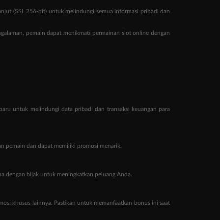
anjut (SSL 256-bit) untuk melindungi semua informasi pribadi dan
engalaman, pemain dapat menikmati permainan slot online dengan
baru untuk melindungi data pribadi dan transaksi keuangan para
atian pemain dan dapat memiliki promosi menarik.
ana dengan bijak untuk meningkatkan peluang Anda.
osi khusus lainnya. Pastikan untuk memanfaatkan bonus ini saat