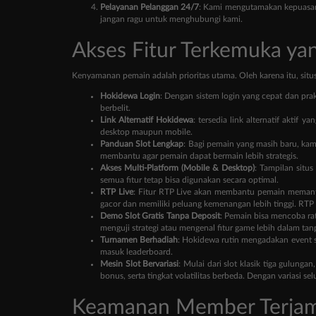
Pelayanan Pelanggan 24/7
: Kami mengutamakan kepuasan 
jangan ragu untuk menghubungi kami.
Akses Fitur Terkemuka 
Kenyamanan pemain adalah prioritas utama. Oleh karena itu, situ
Hokidewa Login
: Dengan sistem login yang cepat dan pra
berbelit.
Link Alternatif Hokidewa
: tersedia link alternatif akti
desktop maupun mobile.
Panduan Slot Lengkap
: Bagi pemain yang masih baru, kam
membantu agar pemain dapat bermain lebih strategis.
Akses Multi-Platform (Mobile & Desktop)
: Tampilan situ
semua fitur tetap bisa digunakan secara optimal.
RTP Live
: Fitur RTP Live akan membantu pemain memantau
gacor dan memiliki peluang kemenangan lebih tinggi. RTP l
Demo Slot Gratis Tanpa Deposit
: Pemain bisa mencoba ra
menguji strategi atau mengenal fitur game lebih dalam tanp
Turnamen Berhadiah
: Hokidewa rutin mengadakan event sl
masuk leaderboard.
Mesin Slot Bervariasi
: Mulai dari slot klasik tiga gulunga
bonus, serta tingkat volatilitas berbeda. Dengan variasi 
Keamanan Member Terjami