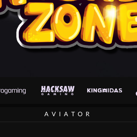
AVIATOR