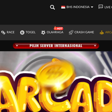
BHS INDONESIA
LIVE
RACE
TOGEL
OLAHRAGA
CRASH GAME
ARC