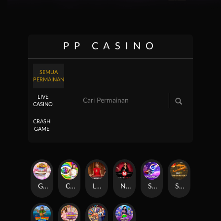
PP CASINO
SEMUA
PERMAINAN
LIVE
CASINO
CRASH
GAME
Gates of Olympus Roulette
Color Game Bonanza
Live Casino Lobby
Nexus Lounge
Spaceman
Slot88 High Flyer