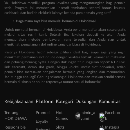
Ya, Hokidewa memiliki program loyalitas yang menguntungkan bagi pemain
setia. Program ini memberikan insentif tambahan seperti bonus khusus,
cashback, dan hadiah eksklusif lainnya kepada para pemain yang aktif.
Bagaimana saya bisa memulai bermain di Hokidewa?
Untuk memulai bermain di Hokidewa, Anda perlu mendaftar akun secara gratis
melalui situs resmi kami. Setelah itu, lakukan deposit ke akun Anda
menggunakan metode pembayaran yang tersedia, dan Anda siap untuk
menikmati pengalaman slot online yang luar biasa di Hokidewa.
Pastinya Hokidewa hadir sebagai pilihan ideal bagi siapa saja yang ingin
menikmati permainan slot online dengan kualitas terbaik, keamanan maksimal,
dan peluang menang nyata. Dengan dukungan fitur unggulan seperti RTP Live,
link alternatif, demo slot gratis, hingga koleksi mesin slot bervariasi, setiap
pemain bisa merasakan pengalaman bermain yang lengkap dan memuaskan.
Jadi tunggu apa lagi? Gabung sekarang di Hokidewa dan rasakan sendiri sensasi
bermain di situs slot online terpercaya nomor satu di Indonesia!
Kebijaksanaan
Platform
Kategori
Dukungan
Komunitas
Tentang
Promosi
Hot
mimin_a
Faceboo
HOKIDEWA
Games
yumi
k
Loyalty
Responsible
Slots
Instagra