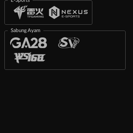
E-Sports
Sabung Ayam