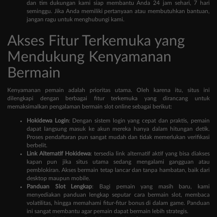
dan tim dukungan kami siap membantu Anda 24 jam sehari, 7 hari
seminggu. Jika Anda memiliki pertanyaan atau membutuhkan bantuan,
jangan ragu untuk menghubungi kami.
Akses Fitur Terkemuka yang
Mendukung Kenyamanan
Bermain
Kenyamanan pemain adalah prioritas utama. Oleh karena itu, situs ini
dilengkapi dengan berbagai fitur terkemuka yang dirancang untuk
memaksimalkan pengalaman bermain slot online sebagai berikut:
Hokidewa Login
: Dengan sistem login yang cepat dan praktis, pemain
dapat langsung masuk ke akun mereka hanya dalam hitungan detik.
Proses pendaftaran pun sangat mudah dan tidak memerlukan verifikasi
berbelit.
Link Alternatif Hokidewa
: tersedia link alternatif aktif yang bisa diakses
kapan pun jika situs utama sedang mengalami gangguan atau
pemblokiran. Akses bermain tetap lancar dan tanpa hambatan, baik dari
desktop maupun mobile.
Panduan Slot Lengkap
: Bagi pemain yang masih baru, kami
menyediakan panduan lengkap seputar cara bermain slot, membaca
volatilitas, hingga memahami fitur-fitur bonus di dalam game. Panduan
ini sangat membantu agar pemain dapat bermain lebih strategis.