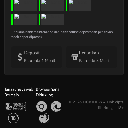
* Selama bank maintenance dan bank offline deposit dan penarikan
tidak dapat diproses
Deposit
Penarikan
Rata-rata 1 Menit
Rata-rata 3 Menit
Tanggung Jawab
Browser Yang
Bermain
Didukung
©2026 HOKIDEWA. Hak cipta
dilindungi | 18+