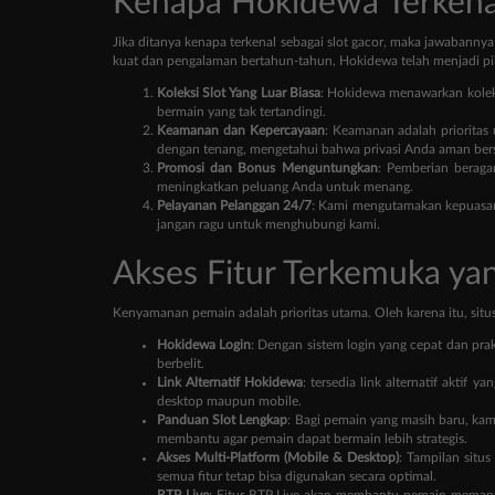
Kenapa Hokidewa Terkenal
Jika ditanya kenapa terkenal sebagai slot gacor, maka jawabanny
kuat dan pengalaman bertahun-tahun, Hokidewa telah menjadi pili
Koleksi Slot Yang Luar Biasa
: Hokidewa menawarkan koleks
bermain yang tak tertandingi.
Keamanan dan Kepercayaan
: Keamanan adalah prioritas
dengan tenang, mengetahui bahwa privasi Anda aman ber
Promosi dan Bonus Menguntungkan
: Pemberian beraga
meningkatkan peluang Anda untuk menang.
Pelayanan Pelanggan 24/7
: Kami mengutamakan kepuasan 
jangan ragu untuk menghubungi kami.
Akses Fitur Terkemuka 
Kenyamanan pemain adalah prioritas utama. Oleh karena itu, situ
Hokidewa Login
: Dengan sistem login yang cepat dan pra
berbelit.
Link Alternatif Hokidewa
: tersedia link alternatif akti
desktop maupun mobile.
Panduan Slot Lengkap
: Bagi pemain yang masih baru, kam
membantu agar pemain dapat bermain lebih strategis.
Akses Multi-Platform (Mobile & Desktop)
: Tampilan situ
semua fitur tetap bisa digunakan secara optimal.
RTP Live
: Fitur RTP Live akan membantu pemain memantau