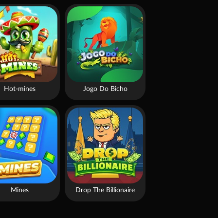
Hot-mines
Jogo Do Bicho
Mines
Drop The Billionaire