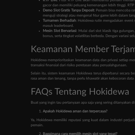
gacor dan memiliki peluang kemenangan lebih tinggi. RTP l
Demo Slot Gratis Tanpa Deposit
: Pemain bisa mencoba ra
menguji strategi atau mengenal fitur game lebih dalam tanp
Turnamen Berhadiah
: Hokidewa rutin mengadakan event sl
masuk leaderboard.
Mesin Slot Bervariasi
: Mulai dari slot klasik tiga gulunga
bonus, serta tingkat volatilitas berbeda. Dengan variasi 
Keamanan Member Terjami
Hokidewa memprioritaskan keamanan data dan privasi setiap membe
transaksi finansial dari risiko peretasan atau penyalahgunaan.
Selain itu, sistem keamanan Hokidewa terus diperbarui secara 
rasa aman dan tenang, tanpa perlu khawatir akan kebocoran data 
FAQs Tentang Hokidewa
Buat yang ingin tau pertanyaan apa saja yang sering ditanyakan d
Apakah Hokidewa aman dan terpercaya?
Ya, Hokidewa memiliki reputasi yang kuat dalam industri perju
pemain.
Bagaimana cara memilih mesin slot yang tepat?