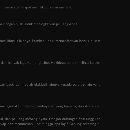
atian pemain dan dapat memiliki promosi menarik.
ana dengan bijak untuk meningkatkan peluang Anda.
osi khusus lainnya. Pastikan untuk memanfaatkan bonus ini saat
 dan banyak lagi. Kunjungi situs Hokidewa untuk melihat koleksi
cashback, dan hadiah eksklusif lainnya kepada para pemain yang
nda menggunakan metode pembayaran yang tersedia, dan Anda siap
simal, dan peluang menang nyata. Dengan dukungan fitur unggulan
lengkap dan memuaskan. Jadi tunggu apa lagi? Gabung sekarang di