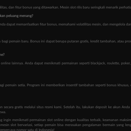
litas, dan fitur bonus yang ditawarkan. Mesin slot rilis baru seringkali menarik perh
tkan peluang menang?
Anda dapat memanfaatkan fitur bonus, memahami volatilitas mesin, dan mengelola d
i pemain baru. Bonus ini dapat berupa putaran gratis, kredit tambahan, atau prom
ne?
nline lainnya. Anda dapat menikmati permainan seperti blackjack, roulette, poker,
gi pemain setia. Program ini memberikan insentif tambahan seperti bonus khusus, 
secara gratis melalui situs resmi kami. Setelah itu, lakukan deposit ke akun A
ewa.
yang ingin menikmati permainan slot online dengan kualitas terbaik, keamanan mak
leksi mesin slot bervariasi, setiap pemain bisa merasakan pengalaman bermain yang 
 terpercaya nomor satu di Indonesia!