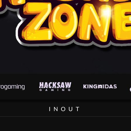
INOUT