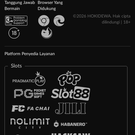
Tanggung Jawab
Browser Yang
Bermain
Didukung
©2026 HOKIDEWA. Hak cipta
dilindungi | 18+
Platform Penyedia Layanan
Slots