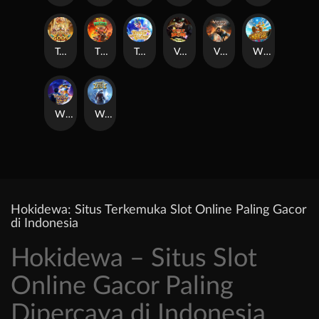
Temple of Gods
TNT Fiesta
Tower of Riches
Vault of Riches
Viking Valor
Wild Fish Hunter
Wishes of the Genie
Wrath of Zeus
Hokidewa: Situs Terkemuka Slot Online Paling Gacor
di Indonesia
Hokidewa – Situs Slot
Online Gacor Paling
Dipercaya di Indonesia