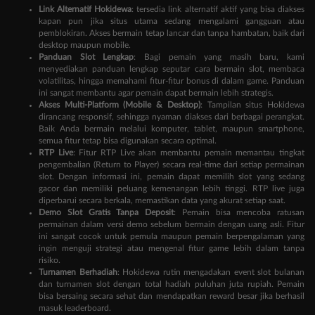
Link Alternatif Hokidewa
: tersedia link alternatif aktif yang bisa diakses
kapan pun jika situs utama sedang mengalami gangguan atau
pemblokiran. Akses bermain tetap lancar dan tanpa hambatan, baik dari
desktop maupun mobile.
Panduan Slot Lengkap
: Bagi pemain yang masih baru, kami
menyediakan panduan lengkap seputar cara bermain slot, membaca
volatilitas, hingga memahami fitur-fitur bonus di dalam game. Panduan
ini sangat membantu agar pemain dapat bermain lebih strategis.
Akses Multi-Platform (Mobile & Desktop)
: Tampilan situs Hokidewa
dirancang responsif, sehingga nyaman diakses dari berbagai perangkat.
Baik Anda bermain melalui komputer, tablet, maupun smartphone,
semua fitur tetap bisa digunakan secara optimal.
RTP Live
: Fitur RTP Live akan membantu pemain memantau tingkat
pengembalian (Return to Player) secara real-time dari setiap permainan
slot. Dengan informasi ini, pemain dapat memilih slot yang sedang
gacor dan memiliki peluang kemenangan lebih tinggi. RTP live juga
diperbarui secara berkala, memastikan data yang akurat setiap saat.
Demo Slot Gratis Tanpa Deposit
: Pemain bisa mencoba ratusan
permainan dalam versi demo sebelum bermain dengan uang asli. Fitur
ini sangat cocok untuk pemula maupun pemain berpengalaman yang
ingin menguji strategi atau mengenal fitur game lebih dalam tanpa
risiko.
Turnamen Berhadiah
: Hokidewa rutin mengadakan event slot bulanan
dan turnamen slot dengan total hadiah puluhan juta rupiah. Pemain
bisa bersaing secara sehat dan mendapatkan reward besar jika berhasil
masuk leaderboard.