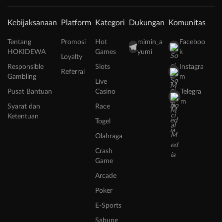
Kebijaksanaan
Platform
Kategori
Dukungan
Komunitas
Tentang
Promosi
Hot
mimin_a
Faceboo
HOKIDEWA
Games
yumi
k
Loyalty
Responsible
Slots
Instagra
Referral
Gambling
m
Live
Pusat Bantuan
Casino
Telegra
m
Syarat dan
Race
Ketentuan
Togel
Olahraga
Crash
Game
Arcade
Poker
E-Sports
Sabung