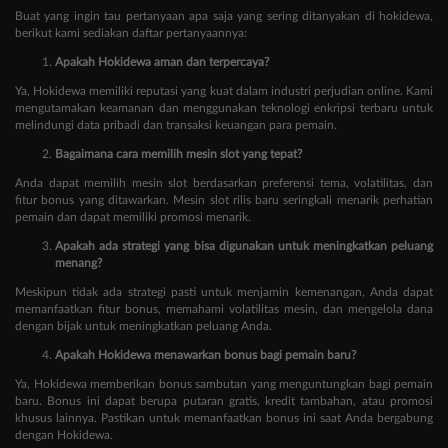
Buat yang ingin tau pertanyaan apa saja yang sering ditanyakan di hokidewa,
berikut kami sediakan daftar pertanyaannya:
Apakah Hokidewa aman dan terpercaya?
Ya, Hokidewa memiliki reputasi yang kuat dalam industri perjudian online. Kami
mengutamakan keamanan dan menggunakan teknologi enkripsi terbaru untuk
melindungi data pribadi dan transaksi keuangan para pemain.
Bagaimana cara memilih mesin slot yang tepat?
Anda dapat memilih mesin slot berdasarkan preferensi tema, volatilitas, dan
fitur bonus yang ditawarkan. Mesin slot rilis baru seringkali menarik perhatian
pemain dan dapat memiliki promosi menarik.
Apakah ada strategi yang bisa digunakan untuk meningkatkan peluang
menang?
Meskipun tidak ada strategi pasti untuk menjamin kemenangan, Anda dapat
memanfaatkan fitur bonus, memahami volatilitas mesin, dan mengelola dana
dengan bijak untuk meningkatkan peluang Anda.
Apakah Hokidewa menawarkan bonus bagi pemain baru?
Ya, Hokidewa memberikan bonus sambutan yang menguntungkan bagi pemain
baru. Bonus ini dapat berupa putaran gratis, kredit tambahan, atau promosi
khusus lainnya. Pastikan untuk memanfaatkan bonus ini saat Anda bergabung
dengan Hokidewa.