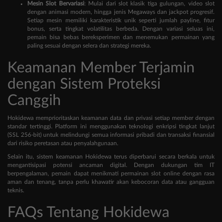
Mesin Slot Bervariasi
: Mulai dari slot klasik tiga gulungan, video slot
dengan animasi modern, hingga jenis Megaways dan jackpot progresif.
Setiap mesin memiliki karakteristik unik seperti jumlah payline, fitur
bonus, serta tingkat volatilitas berbeda. Dengan variasi seluas ini,
pemain bisa bebas bereksperimen dan menemukan permainan yang
paling sesuai dengan selera dan strategi mereka.
Keamanan Member Terjamin
dengan Sistem Proteksi
Canggih
Hokidewa memprioritaskan keamanan data dan privasi setiap member dengan
standar tertinggi. Platform ini menggunakan teknologi enkripsi tingkat lanjut
(SSL 256-bit) untuk melindungi semua informasi pribadi dan transaksi finansial
dari risiko peretasan atau penyalahgunaan.
Selain itu, sistem keamanan Hokidewa terus diperbarui secara berkala untuk
mengantisipasi potensi ancaman digital. Dengan dukungan tim IT
berpengalaman, pemain dapat menikmati permainan slot online dengan rasa
aman dan tenang, tanpa perlu khawatir akan kebocoran data atau gangguan
teknis.
FAQs Tentang Hokidewa