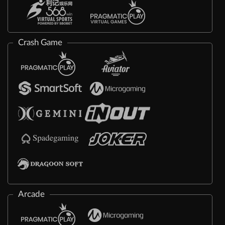
Crash Game
Arcade