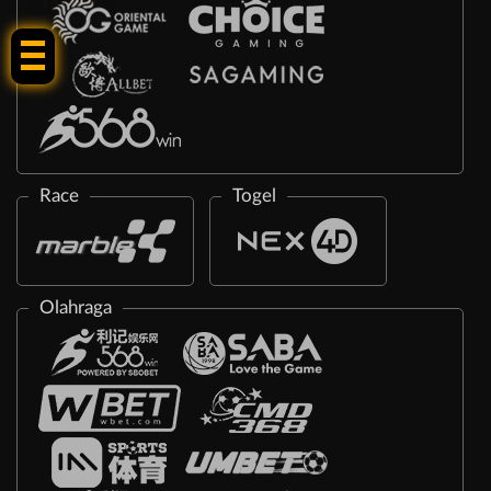
Tap Me!
Race
Togel
Olahraga