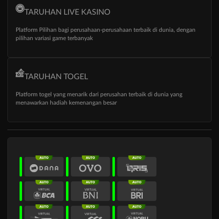
TARUHAN LIVE KASINO
Platform Pilihan bagi perusahaan-perusahaan terbaik di dunia, dengan
pilihan variasi game terbanyak
TARUHAN TOGEL
Platform togel yang menarik dari perusahan terbaik di dunia yang
menawarkan hadiah kemenangan besar