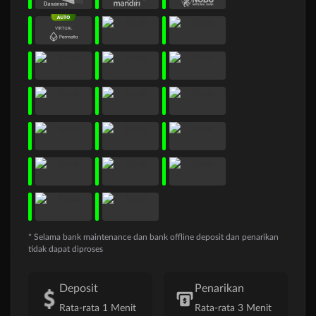
* Selama bank maintenance dan bank offline deposit dan penarikan
tidak dapat diproses
Deposit
Penarikan
Rata-rata 1 Menit
Rata-rata 3 Menit