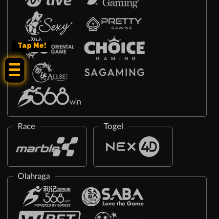
Tap Me!
Race
Togel
Olahraga