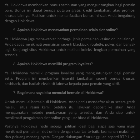
Ya, Hokidewa memberikan bonus sambutan yang menguntungkan bagi pemain
baru. Bonus ini dapat berupa putaran gratis, kredit tambahan, atau promosi
khusus lainnya. Pastikan untuk memanfaatkan bonus ini saat Anda bergabung
dengan Hokidewa.
Apakah Hokidewa menawarkan permainan selain slot online?
Ya, Hokidewa juga menawarkan berbagai jenis permainan kasino online lainnya.
Anda dapat menikmati permainan seperti blackjack, roulette, poker, dan banyak
lagi. Kunjungi situs Hokidewa untuk melihat koleksi lengkap permainan yang
tersedia.
Apakah Hokidewa memiliki program loyalitas?
Ya, Hokidewa memiliki program loyalitas yang menguntungkan bagi pemain
setia. Program ini memberikan insentif tambahan seperti bonus khusus,
cashback, dan hadiah eksklusif lainnya kepada para pemain yang aktif.
Bagaimana saya bisa memulai bermain di Hokidewa?
Untuk memulai bermain di Hokidewa, Anda perlu mendaftar akun secara gratis
melalui situs resmi kami. Setelah itu, lakukan deposit ke akun Anda
menggunakan metode pembayaran yang tersedia, dan Anda siap untuk
menikmati pengalaman slot online yang luar biasa di Hokidewa.
Pastinya Hokidewa hadir sebagai pilihan ideal bagi siapa saja yang ingin
menikmati permainan slot online dengan kualitas terbaik, keamanan maksimal,
dan peluang menang nyata. Dengan dukungan fitur unggulan seperti RTP Live,