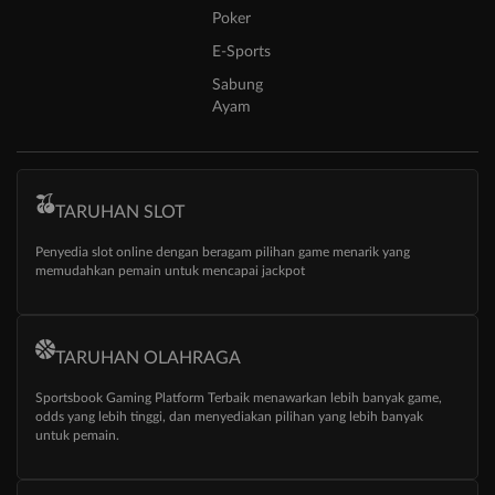
Poker
E-Sports
Sabung
Ayam
TARUHAN SLOT
Penyedia slot online dengan beragam pilihan game menarik yang
memudahkan pemain untuk mencapai jackpot
TARUHAN OLAHRAGA
Sportsbook Gaming Platform Terbaik menawarkan lebih banyak game,
odds yang lebih tinggi, dan menyediakan pilihan yang lebih banyak
untuk pemain.