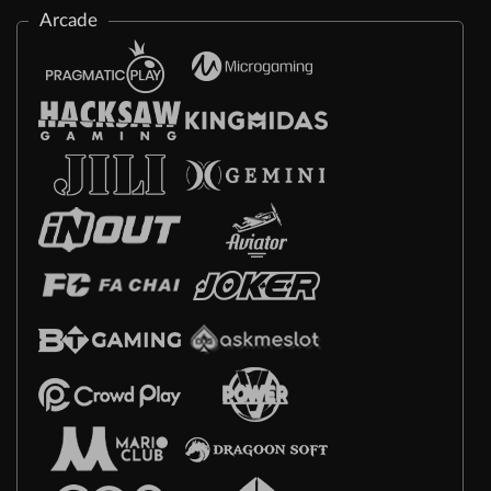
Arcade