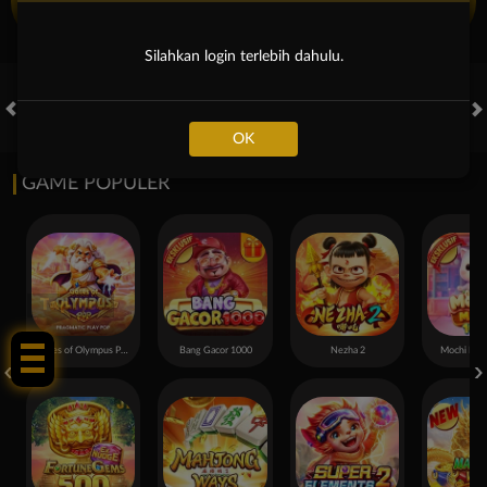
Silahkan login terlebih dahulu.
HOT GAMES
SLOTS
LIVE CASINO
RACE
TOGEL
OL
OK
GAME POPULER
Tap Me!
Gates of Olympus POP
Bang Gacor 1000
Nezha 2
Mochi Man